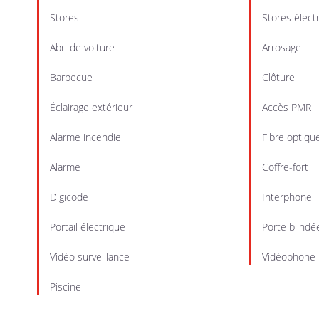
Stores
Stores élect
Abri de voiture
Arrosage
Barbecue
Clôture
Éclairage extérieur
Accès PMR
Alarme incendie
Fibre optiqu
Alarme
Coffre-fort
Digicode
Interphone
Portail électrique
Porte blindé
Vidéo surveillance
Vidéophone
Piscine