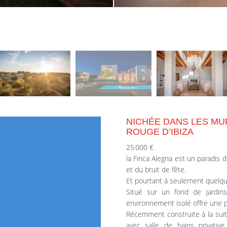
NICHÉE DANS LES MU
ROUGE D’IBIZA
25 000 €
la Finca Alegria est un paradis d
et du bruit de fête.
Et pourtant à seulement quelqu
Situé sur un fond de jardins
environnement isolé offre une pa
Récemment construite à la suite
avec salle de bains privati