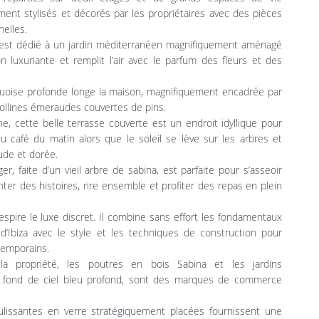
ent stylisés et décorés par les propriétaires avec des pièces
elles.
est dédié à un jardin méditerranéen magnifiquement aménagé
n luxuriante et remplit l’air avec le parfum des fleurs et des
rquoise profonde longe la maison, magnifiquement encadrée par
 collines émeraudes couvertes de pins.
ne, cette belle terrasse couverte est un endroit idyllique pour
du café du matin alors que le soleil se lève sur les arbres et
ude et dorée.
r, faite d’un vieil arbre de sabina, est parfaite pour s’asseoir
onter des histoires, rire ensemble et profiter des repas en plein
spire le luxe discret. Il combine sans effort les fondamentaux
e d’Ibiza avec le style et les techniques de construction pour
temporains.
a propriété, les poutres en bois Sabina et les jardins
ur fond de ciel bleu profond, sont des marques de commerce
ulissantes en verre stratégiquement placées fournissent une