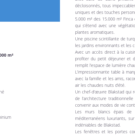
décloisonnés, tous impeccablem
uniques et des touches personn
5.000 m² des 15.000 m² Finca 
qui s’étend avec une végétatio
plantes aromatiques.
Une piscine scintillante de tu
les jardins environnants et les
Avec un accès direct à la cuisi
000 m²
profiter du petit déjeuner et 
remplit l’espace de lumière cha
L’impressionnante table à mange
avec la famille et les amis, rac
air les chaudes nuits d’été.
nné
Un chef-d’œuvre Blakstad qui re
de l’architecture traditionnell
convenir aux modes de vie con
Les murs blancs épais de l
minium
méditerranéens luxuriants, s
indéniables de Blakstad.
Les fenêtres et les portes co