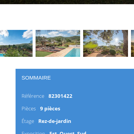
SOMMAIRE
Référence
82301422
Pièces
9 pièces
Étage
Rez-de-jardin
Exposition
Est, Ouest, Sud