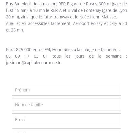
Bus "au pied" de la maison, RER E gare de Rosny 600 m (gare de
l’Est 15 mn), à 10 mn le RER A et B Val de Fontenay (gare de Lyon
20 mn), ainsi que le futur tramway et le lycée Henri Matisse.
A 86 et A3 accessibles facilement. Aéroport Roissy et Orly à 20
et 25 mn.
Prix : 825 000 euros FAI; Honoraires à la charge de l’acheteur.
06 09 17 03 01 tous les jours de la semaine ;
jp.simon@capitalecouronne.fr