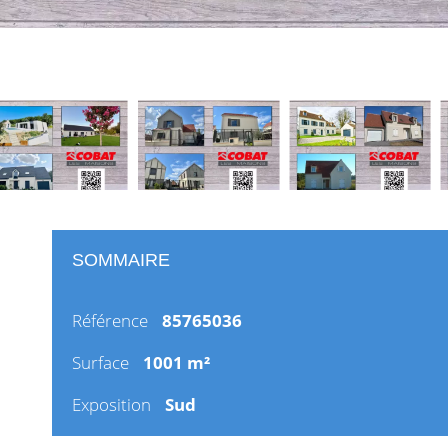
SOMMAIRE
Référence
85765036
Surface
1001 m²
Exposition
Sud