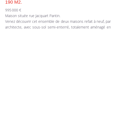
190 M2.
995 000 €
Maison située rue Jacquart Pantin.
Venez découvrir cet ensemble de deux maisons refait à neuf, par
architecte, avec sous-sol semi-enterré, totalement aménagé en
habitation, sur terrain de 190 m2, situé rue Jacquart Pantin, au
calme total.
Maison Principale : 168 m2
Elle se compose :
Rdc : Entrée séjour et salle à manger, avec baies vitrées qui
s’ouvre totalement sur la terrasse sans vis-à-vis, cuisine équipée
haute gamme ouverte sur séjour. Toilette invitée.
Étage : deux chambres, une salle de douche et une salle de bain,
3'ème chambre ou bureau et toilette séparé.
Comble aménagé en chambre ou autres(salle de jeux)
Sous-sol semi-enterré avec fenêtre, totalement aménagé en
habitation avec entrée privée.
Buanderie, sauna avec douche, toilette séparé deux bureaux ou
chambres.