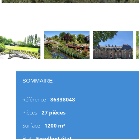
SOMMAIRE
Référence
86338048
Pièces
27 pièces
Surface
1200 m²
État
Excellent état